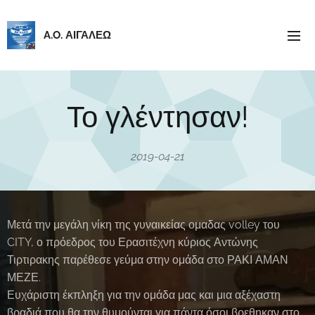
A.O. ΑΙΓΑΛΕΩ
Το γλέντησαν!
2019-04-21
Μετά την μεγάλη νίκη της γυναικείας ομαδας volley του
CITY, ο πρόεδρος του Ερασιτέχνη κύριος Αντώνης
Τιρτιρακης παρέθεσε γεύμα στην ομάδα στο ΡΑΚΙ ΑΜΑΝ
ΜΕΖΕ.
Ευχάριστη έκπληξη για την ομάδα μας και μια αξέχαστη
βραδιά που θα την θυμούνται για πάντα όσοι βρεθηκαν στο