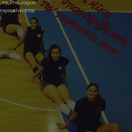
t της PreLeague.
 παραμείνει στην